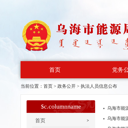
首页
党务
当前位置：
首页
>
政务公开
>
执法人员信息公布
$c.columnname
乌海市能
乌海市能
首页