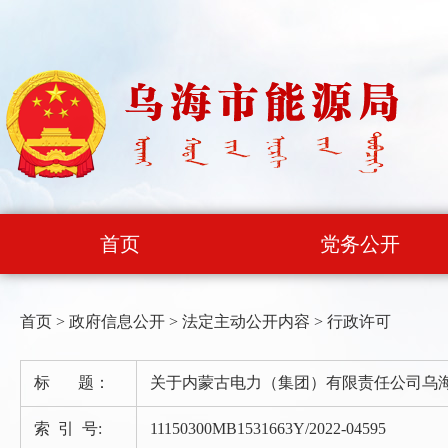
首页
党务公开
首页
>
政府信息公开
>
法定主动公开内容
>
行政许可
标 题：
关于内蒙古电力（集团）有限责任公司乌海
索 引 号:
11150300MB1531663Y/2022-04595