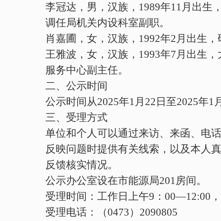
李冠达，男，汉族，
1989
年
11
月
出
生
调
任
局机关内设科室
副职。
肖嘉圃，女，汉族，
1992
年
2
月出生，
王雅波，女，汉族，
1993
年
7
月出生，
服务中心副主任。
二、公示时间
公示时间从
202
5
年
1
月
2
2
日至
202
5
年
1
三、受理方式
单位和个人可以通过来访、来函、电
反映问题时提供有关线索，以及本人
反馈核实情况。
公示办公室设在市能源局
201
房间。
受理时间：工作日上午
9
：
0
0—12:00
，
受理电话：
（
047
3
）
2090805