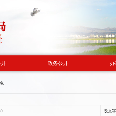
公开
政务公开
办
免
40
发文