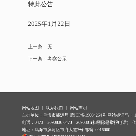
特此公告
20
2
5
年
1
月
22
日
上一条：
无
下一条：
考察公示
网站地图
|
联系我们
|
网站声明
主办单位：乌海市能源局
蒙ICP备19004264号
网站标识码 ：150
电话：0473—2090836 0473—2090801(扫黑除恶举报电话） 传
地址：乌海市滨河区市府大道3号 邮编：016000