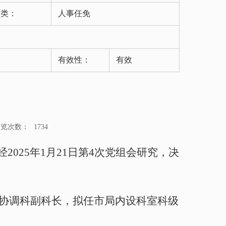
分类：
人事任免
有效性：
有效
浏览次数：
1734
经
202
5
年
1
月
2
1
日
第
4
次党组会研究，决
协调科副科长
，拟任市局内设科室科级