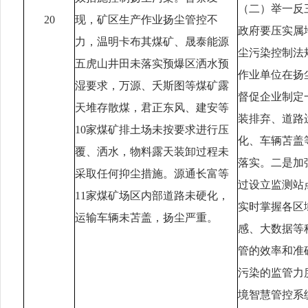
（二）举一反
20
现，矿区生产作业扬尘管控不
政府要压实属
力，温明卡布其煤矿、晟泰能源
尘污染控制法
五虎山井田未落实预爆区洒水预
作业单位在扬
湿要求，万源、夭斯图等煤矿露
督促企业制定
天堆存散煤，君正东风、建安等
装排弃、道路
10家煤矿排土场未按要求进行压
化、车辆苫盖
覆、洒水，物料露天装卸过程未
落实。二是加
采取任何抑尘措施。源通长富等
过设立监测站
11家煤矿场区内部道路未硬化，
实时掌握各区
运输车辆未苫盖，扬尘严重。
感、大数据等
管的效率和准
污染的监管力
境智慧管控系