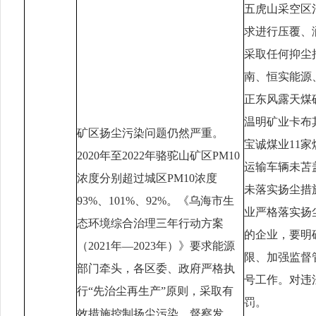
五虎山采空区
求进行压覆、
采取任何抑尘
南、恒实能源
正东风露天煤
温明矿业卡布
矿区扬尘污染问题仍然严重。
宝诚煤业11
2020年至2022年骆驼山矿区PM10
运输车辆未苫
浓度分别超过城区PM10浓度
未落实扬尘措
93%、101%、92%。《乌海市生
业严格落实扬
态环境综合治理三年行动方案
的企业，要明
（2021年—2023年）》要求能源
限、加强监督
部门牵头，各区委、政府严格执
号工作。对违
行“先治尘再生产”原则，采取有
罚。
效措施控制扬尘污染。督察发