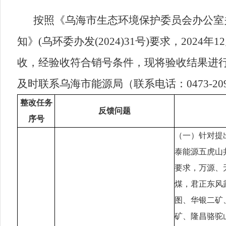
按照《乌海市生态环境保护委员会办公室
知》
(
乌环委办发
(2024)31
号
)
要求，
2024
年
12
收，经验收符合销号条件，现将验收结果进
及时联系乌海市
能源
局
（
联系电话：
0473-
20
整改任务
反馈问题
序号
（一）针对提
泰能源五虎山
要求，万源、
煤，君正东风
图、华银二矿
矿、隆昌骆驼