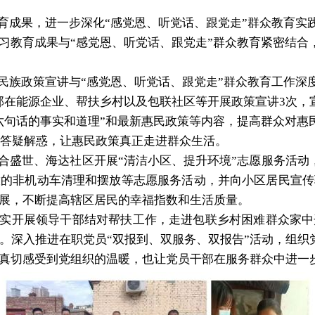
育成果，进一步深化“感党恩、听党话、跟党走”群众教育
实
习教育成果与“感党恩、听党话、跟党走”群众教育紧密结合
民
族
政策宣讲与“感党恩、听党话、跟党走”群众教育工作深
部在
能源企业、帮扶
乡村以及
包联
社区等
开展政策宣讲
3
次
，
六句话的事实和道理”和最新惠民政策等内容，
提高群众对惠
答疑解惑，让惠民政策真正走进群众生活。
合盛世、海达社区开展“清洁小区、提升环境”志愿服务活动
放的非机动车清理和摆放等志愿服务活动，并向小区居民宣传
展，不断提高辖区居民的幸福指数和生活质量。
实开展领导干部结对帮扶工作，走进包联乡村困难群众家中
。深入推进在职党员“双报到、双服务、双报告”活动，组织
真切感受到党组织的温暖，也让党员干部在服务群众中进一步