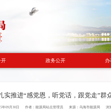
公开
政务公开
办
扎实推进“感党恩，听党话，跟党走”群
5年09月30日
作者：能源局站点管理员
来源：乌海市能源局
浏