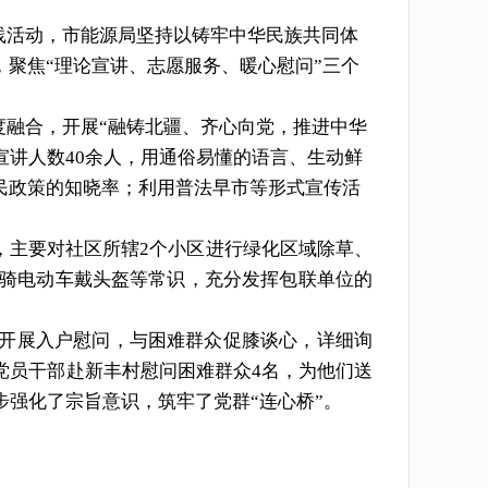
践活动
，
市能源局
坚持以铸牢中华民族共同体
，聚焦“理论宣讲、志愿服务、
暖心
慰问”三个
度融合，
开展“融铸北疆、齐心向党，推进中华
宣讲人数
40
余人，
用通俗易懂的语言、生动鲜
民政策的知晓率
；
利用普法早市等形式
宣传活
，主要对社区所辖2个小区进行绿化区域除草、
骑电动车戴头盔等
常识
，充分发挥包联单位的
开展入户慰问，与困难群众促膝谈心，详细询
党员干部赴新丰村慰问困难群众4名，为他们送
强化了宗旨意识，筑牢了党群“连心桥”。