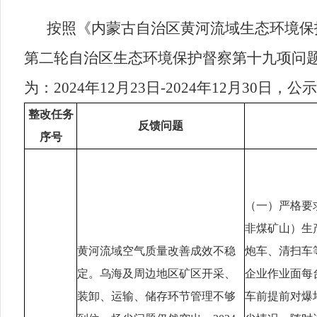
按
照《内蒙古自治区黄河流域生态环境保
第二轮自治区生态环境保护督察第
十九
项问
为：
2024
年
12
月
23
日
-2024
年
12
月
30
日，公示
整改任务
反馈问题
序号
（一）严格要
非煤矿山）生
黄河流域空气质量改善成效不稳
炮车、清扫车
定。乌海及周边地区矿区开采、
企业作业面每
装卸、运输、储存环节管理不够
车前提前对爆