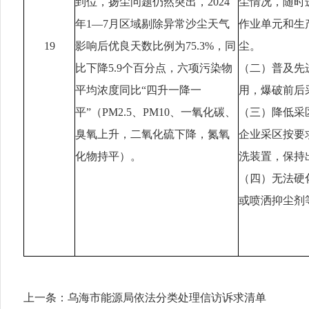
到位，扬尘问题仍然突出，2024
尘情况，随时
年1—7月区域剔除异常沙尘天气
作业单元和生
19
影响后优良天数比例为75.3%，同
尘。
比下降5.9个百分点，六项污染物
（二）普及先
平均浓度同比“四升一降一
用，爆破前后
平”（PM2.5、PM10、一氧化碳、
（三）降低采
臭氧上升，二氧化硫下降，氮氧
企业采区按要
化物持平）。
洗装置，保持
（四）无法硬
或喷洒抑尘剂
上一条：
乌海市能源局依法分类处理信访诉求清单